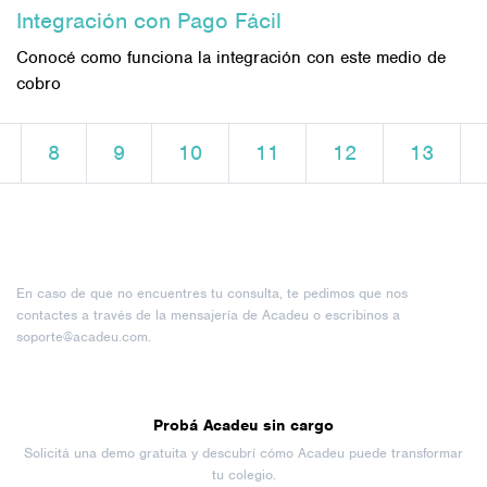
Integración con Pago Fácil
Conocé como funciona la integración con este medio de
cobro
8
9
10
11
12
13
En caso de que no encuentres tu consulta, te pedimos que nos
contactes a través de la mensajería de Acadeu o escribinos a
soporte@acadeu.com
.
Probá Acadeu sin cargo
Solicitá una demo gratuita y descubrí cómo Acadeu puede transformar
tu colegio.